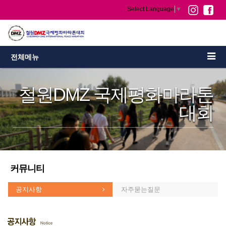
Select Language
▼
전체메뉴
철원DMZ 국제평화마라톤
대회
커뮤니티
공지사항
자주묻는질문