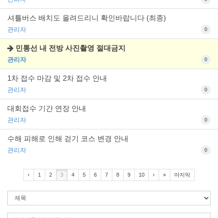
셔틀버스 배치도 올려드리니 확인바랍니다 (최종)
관리자
0
민통선 내 전방 사진촬영 절대금지
관리자
0
1차 접수 마감 및 2차 접수 안내
관리자
0
대회접수 기간 연장 안내
관리자
0
수해 피해로 인해 걷기 코스 변경 안내
관리자
0
‹
1
2
3
4
5
6
7
8
9
10
›
»
마지막
검
색
조
검