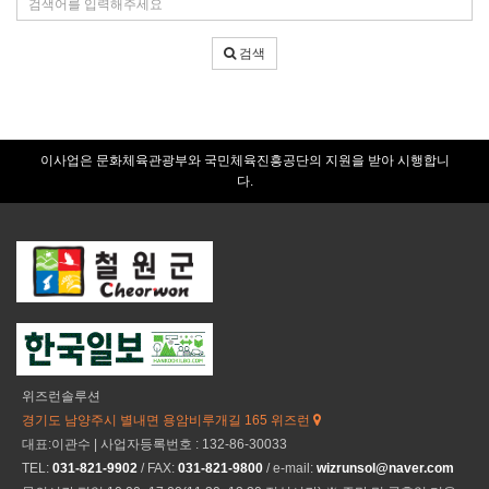
건
색
어
검색
입
력
이사업은 문화체육관광부와 국민체육진흥공단의 지원을 받아 시행합니
다.
위즈런솔루션
경기도 남양주시 별내면 용암비루개길 165 위즈런
대표:이관수 | 사업자등록번호 : 132-86-30033
TEL:
031-821-9902
/ FAX:
031-821-9800
/ e-mail:
wizrunsol@naver.com