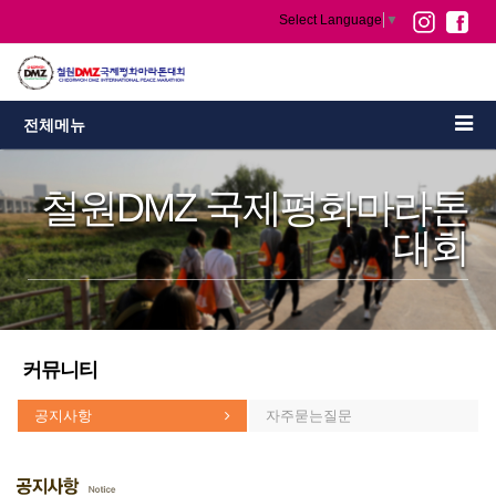
Select Language
▼
전체메뉴
철원DMZ 국제평화마라톤
대회
커뮤니티
공지사항
자주묻는질문