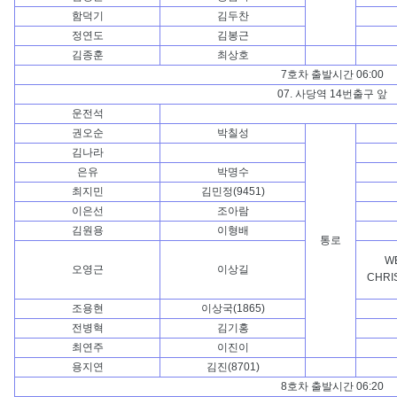
함덕기
김두찬
정연도
김봉근
김종훈
최상호
7호차 출발시간 06:00
07. 사당역 14번출구 앞
운전석
권오순
박칠성
김나라
은유
박명수
최지민
김민정(9451)
이은선
조아람
김원용
이형배
통로
W
오영근
이상길
CHRI
조용현
이상국(1865)
전병혁
김기홍
최연주
이진이
용지연
김진(8701)
8호차 출발시간 06:20