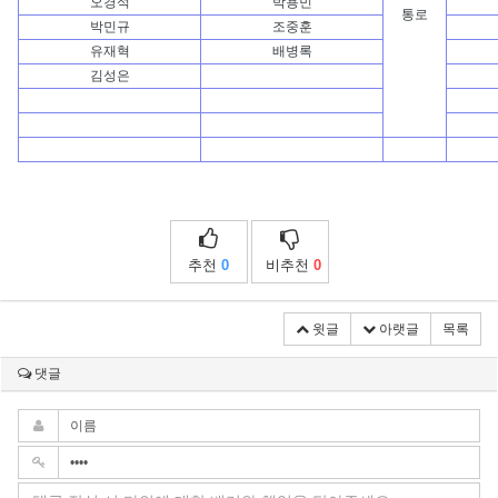
오경석
박용민
통로
박민규
조중훈
유재혁
배병록
김성은
추천
0
비추천
0
윗글
아랫글
목록
댓글