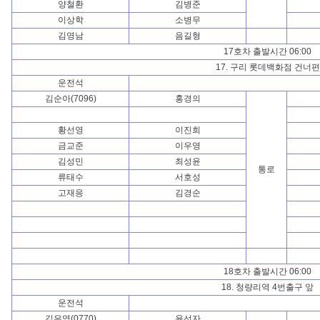
양철환
김병준
이상학
소병무
김영남
음길형
17호차 출발시간 06:00
17. 구리 롯데백화점 건너편
운전석
김순아(7096)
홍경의
황선영
이진희
금교준
이우영
김성민
최성윤
통로
류태수
서호성
고재응
김경순
18호차 출발시간 06:00
18. 청량리역 4번출구 앞
운전석
김은영(0770)
윤선자