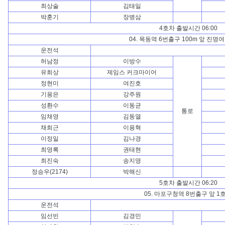
최상술
김태일
박훈기
장병삼
4호차 출발시간 06:00
04. 목동역 6번출구 100m 앞 진명
운전석
허남정
이방수
유희상
제임스 커크마이어
정현미
여진호
기용은
강주원
성환수
이동균
통로
임채영
김동열
채희근
이용혁
이정일
김나경
최영록
권태현
최진숙
송지영
정승우(2174)
박해신
5호차 출발시간 06:20
05. 마포구청역 8번출구 앞 1
운전석
임선빈
김경민