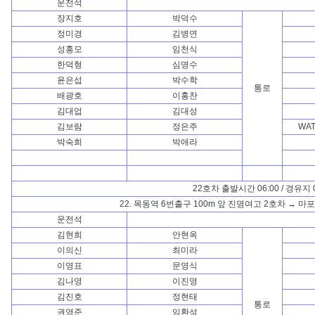
운전석
장지호
박덕수
정미경
김병연
성홍모
임천식
한덕형
심명수
윤은섭
박수학
통로
배광호
이홍찬
김대업
김대성
김보람
정은주
WAT
박숙희
박애라
22호차 출발시간 06:00 / 경유지 0
22. 목동역 6번출구 100m 앞 진명여고 2호차 → 
운전석
김현희
안현옥
이의신
최미라
이영표
문영식
김나영
이진영
김진호
정현태
통로
권영준
임환석