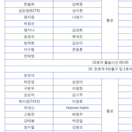
한필희
김해중
김은영(8279)
성지현
원지응
나영기
통로
허정순
맹지나
김관희
송정숙
류세진
방재현
김순이
이수형
문용훈
진태영
16호차 출발시간 06:00
16. 천호역 4번출구 앞 1호
운전석
하은영
송정아
구본우
이병한
강순자
김기주
최미경(7415)
이영호
우대신
Hannes Hahn
통로
고동천
배원주
강태봉
박정일
정수철
강웅모