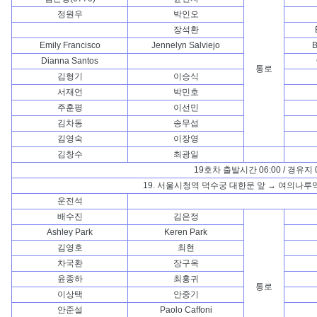
정원우
박인오
장석환
Emily Francisco
Jennelyn Salviejo
B
Dianna Santos
통로
김형기
이승식
서재언
박민호
주훈평
이선민
김차동
송무섭
김영숙
이장영
김창수
최광일
19호차 출발시간 06:00 / 경유지 0
19. 서울시청역 덕수궁 대한문 앞 → 여의나루역
운전석
배수진
김은정
Ashley Park
Keren Park
김영호
최현
차국환
장구옥
윤종하
최홍귀
통로
이상택
안중기
안준설
Paolo Caffoni