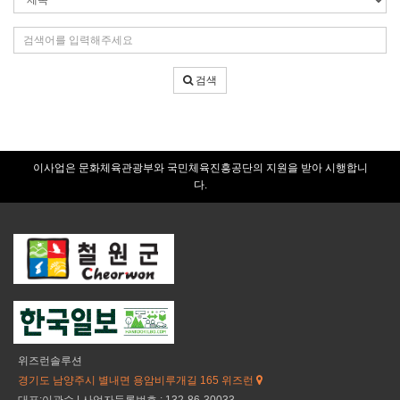
색
조
검
건
색
어
검색
입
력
이사업은 문화체육관광부와 국민체육진흥공단의 지원을 받아 시행합니
다.
위즈런솔루션
경기도 남양주시 별내면 용암비루개길 165 위즈런
대표:이관수 | 사업자등록번호 : 132-86-30033