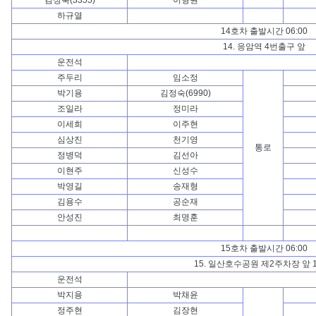
김정숙(3355)
이형원
하규열
14호차 출발시간 06:00
14. 응암역 4번출구 앞
운전석
주두리
임소정
박기용
김정숙(6990)
조일라
정미라
이세희
이주현
심상진
천기영
통로
정병덕
김선아
이현주
신성수
박영길
송재형
김용수
공순재
안성진
최명훈
15호차 출발시간 06:00
15. 일산호수공원 제2주차장 앞 
운전석
박지용
박채윤
정주현
김장현