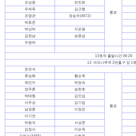
조상웅
전진희
우제욱
김근형
통로
조명관
정승우(4672)
박효준
박상하
지은용
김정남
송웅섭
우명하
13호차 출발시간 06:20
13. 여의나루역 2번출구 앞 1
운전석
류승화
황순옥
최민지
박정숙
정무훈
송한호
하태형
김인섭
서우성
김기업
통로
남경훈
이정은
이기연
허동석
서성문
김정서
이순옥