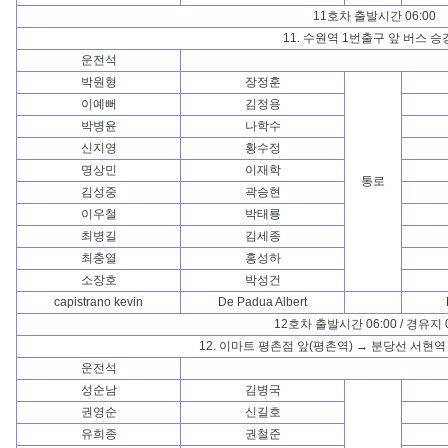
11호차 출발시간 06:00
11. 수원역 1번출구 앞 버스 
운전석
박원형
장정훈
이예뻐
김정용
박병윤
나학수
신지영
황수정
명상민
이재학
통로
김성중
곽승현
이우철
박태룡
최병길
김세종
최충열
홍성하
소장호
박성건
capistrano kevin
De Padua Albert
12호차 출발시간 06:00 / 경유지 0
12. 이마트 평촌점 앞(평촌역) → 분당선 서현역
운전석
성순남
김병국
권영순
신길호
유희종
권철준