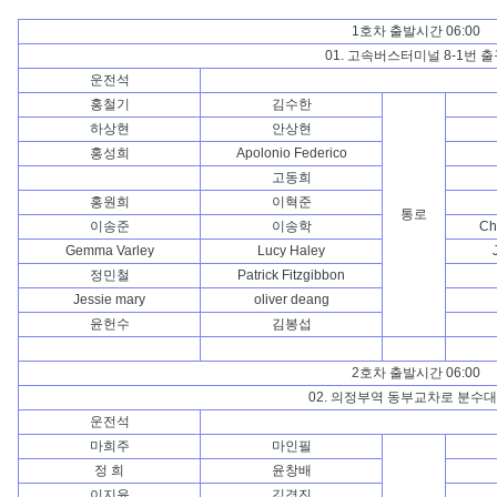
1호차 출발시간 06:00
01. 고속버스터미널 8-1번 출
운전석
홍철기
김수한
하상현
안상현
홍성희
Apolonio Federico
고동희
홍원희
이혁준
통로
이송준
이송학
Ch
Gemma Varley
Lucy Haley
정민철
Patrick Fitzgibbon
Jessie mary
oliver deang
윤헌수
김봉섭
2호차 출발시간 06:00
02. 의정부역 동부교차로 분수
운전석
마희주
마인필
정 희
윤창배
이지윤
김경진