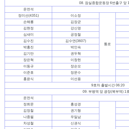
08. 잠실종합운동장 6번출구 앞 
운전석
정미선(4351)
이소정
손해룡
김장균
김현정
강신영
심새미
공정철
김수진
김수연(3607)
통로
박홍진
박인숙
김기만
권두혁
장은혁
이창헌
이동규
장순모
이준호
정문수
홍윤식
이선용
9호차 출발시간 06:20
09. 부평역 앞 광장(북부역) 1
운전석
정희문
홍성경
김정칠
권기형
나종필
우일남
차성철
신권식