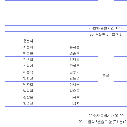
20호차 출발시간 06:00
20. 서울역 1번출구 앞
운전석
조정화
유시용
박성현
권준혁
김병철
김태윤
신정아
주성은
허용식
김응기
통로
임병설
김도경
박환길
이세승
박정덕
김춘규
김상훈
이지호
한경진
이상화
21호차 출발시간 06:00
21. 노원역 5번출구 앞 (7호선) 