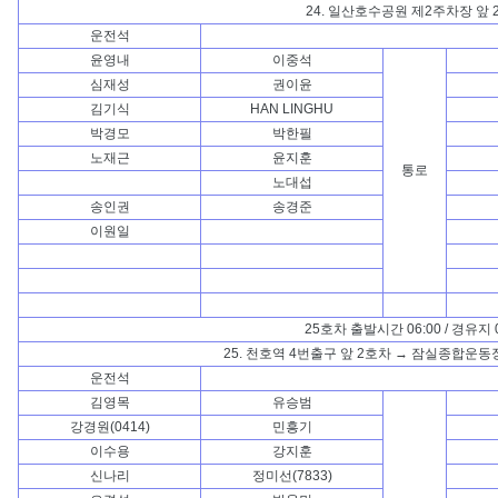
24. 일산호수공원 제2주차장 앞 
운전석
윤영내
이중석
심재성
권이윤
김기식
HAN LINGHU
박경모
박한필
노재근
윤지훈
통로
노대섭
송인권
송경준
이원일
25호차 출발시간 06:00 / 경유지 0
25. 천호역 4번출구 앞 2호차 → 잠실종합운동
운전석
김영목
유승범
강경원(0414)
민흥기
이수용
강지훈
신나리
정미선(7833)