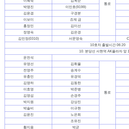
이혜숙
김옥순
통로
박명진
이민호(9199)
김윤겸
구경분
이보미
죠제 금
홍정민
김미선
정명숙
김은경
김민정(0310)
서문영숙
C
10호차 출발시간 06:20
10. 분당선 서현역 AK플라자 앞
운전석
유영선
김휘율
전영주
송계수
유충민
유경덕
김명하
김동한
이효영
박준병
통로
김영섭
손경주
박지원
강상진
박솔비
이규현
김윤진
노은희
조유진
황지용
박균