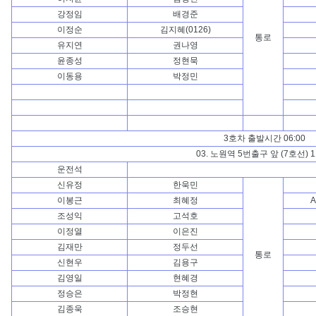
강정임
배경준
이정순
김지혜(0126)
통로
유지연
권나영
윤종성
정현묵
이동용
박정민
3호차 출발시간 06:00
03. 노원역 5번출구 앞 (7호선) 
운전석
신유정
한욱민
이봉근
최혜정
A
조성익
고석호
이정열
이은진
김재만
정두선
통로
신현우
김용구
김영일
현혜경
정승은
박정현
김종욱
조승현