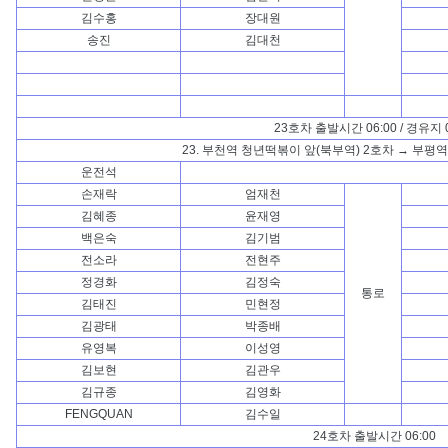
김수홍
장대원
송진
김대천
23호차 출발시간 06:00 / 경유지 0
23. 부천역 청년떡볶이 앞(북부역) 2호차 → 부평역
운전석
손재락
엄재천
김혜종
윤재영
백은숙
김기범
전소라
전현주
정경화
김정숙
통로
김태진
민현정
김광태
박종배
유영복
이성영
김보현
김관우
김규종
김영화
FENGQUAN
김수일
24호차 출발시간 06:00