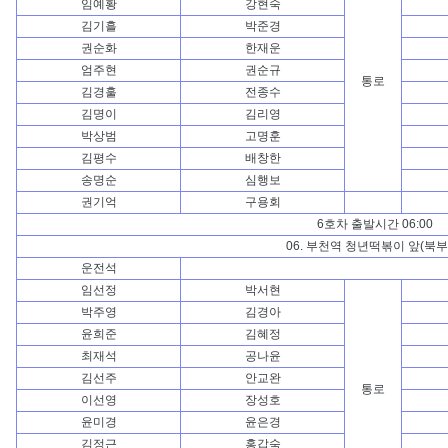
임예황
강현숙
김기흘
박준경
권순화
한재운
엄주현
권순규
통로
김경훌
전종수
김명이
김리영
박상범
고명훈
김평수
배창한
송명순
심행보
권기억
구용회
6호차 출발시간 06:00
06. 부천역 청년떡볶이 앞(북부
운전석
임선정
박서현
박주영
김경아
윤희준
김혜정
최재석
공나윤
김선주
안교완
통로
이선영
장성호
윤미경
윤은경
김정근
홍갑숙