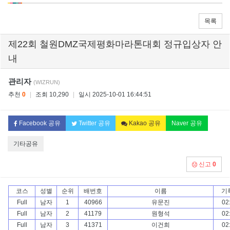
목록
제22회 철원DMZ국제평화마라톤대회 정규입상자 안
내
관리자
(WIZRUN)
추천
0
|
조회 10,290
|
일시 2025-10-01 16:44:51
Facebook 공유
Twitter 공유
Kakao 공유
Naver 공유
기타공유
신고
0
코스
성별
순위
배번호
이름
기
Full
남자
1
40966
유문진
02
Full
남자
2
41179
원형석
02
Full
남자
3
41371
이건희
02