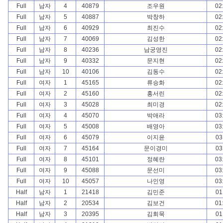
Full
남자
4
40879
조우원
02
Full
남자
5
40887
박창하
02
Full
남자
6
40929
최진수
02
Full
남자
7
40069
김성한
02
Full
남자
8
40236
남궁영진
02
Full
남자
9
40332
문지현
02
Full
남자
10
40106
김동수
02
Full
여자
1
45165
류승화
02
Full
여자
2
45160
홍서린
02
Full
여자
3
45028
최미경
02
Full
여자
4
45070
박애라
03
Full
여자
5
45008
배영아
03
Full
여자
6
45079
이지윤
03
Full
여자
7
45164
문이경미
03
Full
여자
8
45101
정혜란
03
Full
여자
9
45088
문선미
03
Full
여자
10
45057
나인영
03
Half
남자
1
21418
김민준
01
Half
남자
2
20534
김보건
01
Half
남자
3
20395
김회묵
01