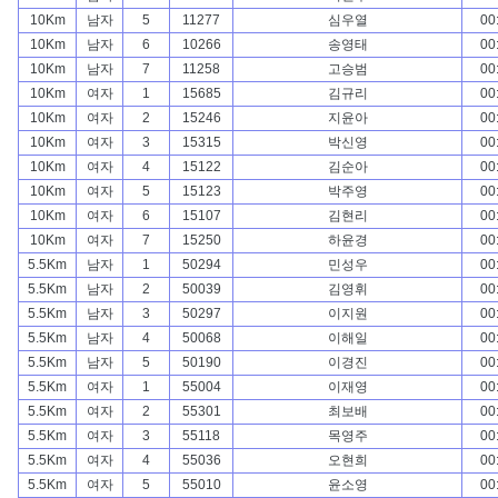
10Km
남자
5
11277
심우열
00
10Km
남자
6
10266
송영태
00
10Km
남자
7
11258
고승범
00
10Km
여자
1
15685
김규리
00
10Km
여자
2
15246
지윤아
00
10Km
여자
3
15315
박신영
00
10Km
여자
4
15122
김순아
00
10Km
여자
5
15123
박주영
00
10Km
여자
6
15107
김현리
00
10Km
여자
7
15250
하윤경
00
5.5Km
남자
1
50294
민성우
00
5.5Km
남자
2
50039
김영휘
00
5.5Km
남자
3
50297
이지원
00
5.5Km
남자
4
50068
이해일
00
5.5Km
남자
5
50190
이경진
00
5.5Km
여자
1
55004
이재영
00
5.5Km
여자
2
55301
최보배
00
5.5Km
여자
3
55118
목영주
00
5.5Km
여자
4
55036
오현희
00
5.5Km
여자
5
55010
윤소영
00