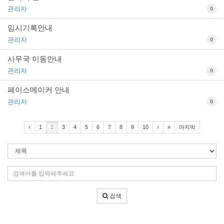
관리자
0
임시기록안내
관리자
0
사무국 이동안내
관리자
0
페이스메이커 안내
관리자
0
‹
1
2
3
4
5
6
7
8
9
10
›
»
마지막
검
색
조
검
건
색
어
검색
입
력