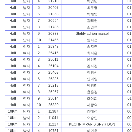
Half
남자
4
21210
박경민
01
Half
남자
5
20407
최두영
01
Half
남자
6
21368
박재영
01
Half
남자
7
20994
김태권
01
Half
남자
8
21785
조영옥
01
Half
남자
9
20883
Stehly adrien marcel
01
Half
남자
10
21465
임지섭
01
Half
여자
1
25343
송지연
01
Half
여자
2
25416
최지은
01
Half
여자
3
25011
윤선미
01
Half
여자
4
25104
김자경
01
Half
여자
5
25403
이경선
01
Half
여자
6
25335
연미영
01
Half
여자
7
25218
박경리
01
Half
여자
8
25267
윤은경
01
Half
여자
9
25014
조상희
01
Half
여자
10
25380
서광숙
01
10Km
남자
1
11387
김대성
00
10Km
남자
2
11041
오승민
00
10Km
남자
3
11217
KECHRIMPARIS SPYRIDON
00
10Km
남자
4
10751
이민우
00