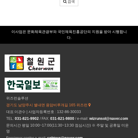
검색
입
력
이사업은 문화체육관광부와 국민체육진흥공단의 지원을 받아 시행합니
다.
위즈런솔루션
경기도 남양주시 별내면 용암비루개길 165 위즈런
대표:이관수 | 사업자등록번호 : 132-86-30033
TEL:
031-821-9902
/ FAX:
031-821-9800
/ e-mail:
wizrunsol@naver.com
문의시간 평일 10:00~17:00(11:30~13:30 점심시간) ※ 주말 및 공휴일 미운
영
Foreigner center e-mail:
snbtour@naver.com