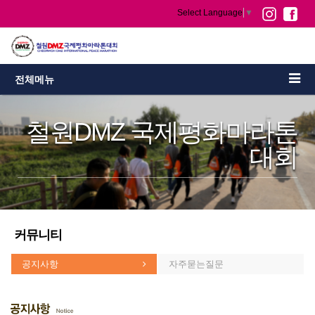
Select Language
▼
전체메뉴
철원DMZ 국제평화마라톤
대회
커뮤니티
공지사항
자주묻는질문