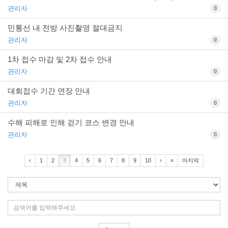
관리자
0
민통선 내 전방 사진촬영 절대금지
관리자
0
1차 접수 마감 및 2차 접수 안내
관리자
0
대회접수 기간 연장 안내
관리자
0
수해 피해로 인해 걷기 코스 변경 안내
관리자
0
‹
1
2
3
4
5
6
7
8
9
10
›
»
마지막
검
색
조
검
건
색
어