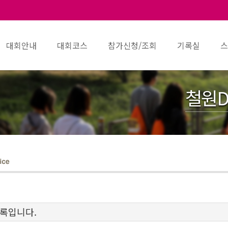
대회안내
대회코스
참가신청/조회
기록실
스
철원D
기록입니다.