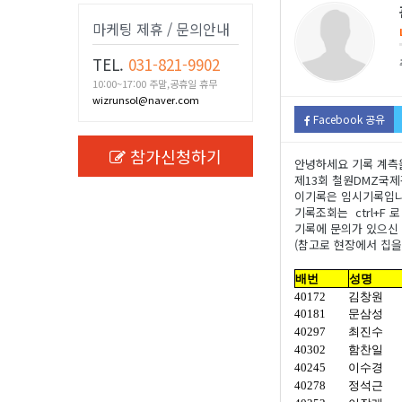
마케팅 제휴 / 문의안내
TEL.
031-821-9902
10:00~17:00 주말,공휴일 휴무
wizrunsol@naver.com
Facebook 공유
참가신청하기
안녕하세요 기록 계측
제13회 철원DMZ국
이기록은 임시기록입니다
기록조회는 ctrl+F
기록에 문의가 있으신 분
(참고로 현장에서 칩을
배번
성명
40172
김창원
40181
문삼성
40297
최진수
40302
함찬일
40245
이수경
40278
정석근