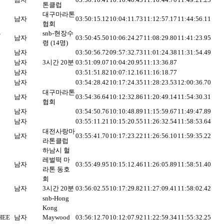
톤클럽
대구마라톤
남자
03:50:15.12
10:04:11.73
11:12:57.17
11:44:56.11
협회
S
snb-현장수
남자
03:50:45.50
10:06:24.27
11:08:29.80
11:41:23.95
령 (14명)
남자
03:50:56.72
09:57:32.73
11:01:24.38
11:31:54.49
남자
3시간 20분
03:51:09.07
10:04:20.95
11:13:36.87
남자
03:51:51.82
10:07:12.16
11:16:18.77
남자
03:54:28.42
10:17:24.35
11:28:23.53
12:00:36.70
대구마라톤
남자
03:54:36.64
10:12:32.86
11:20:49.14
11:54:30.31
협회
남자
03:54:50.76
10:10:48.89
11:15:59.67
11:49:47.89
남자
03:55:11.21
10:15:20.55
11:26:32.54
11:58:53.64
대전사랑마
남자
03:55:41.70
10:17:23.22
11:26:56.10
11:59:35.22
라톤클럽
하남시 헐
레벌떡 마
남자
03:55:49.95
10:15:12.46
11:26:05.89
11:58:51.40
라톤 동호
회
남자
3시간 20분
03:56:02.55
10:17:29.82
11:27:09.41
11:58:02.42
snb-Hong
Kong
HEE
남자
Maywood
03:56:12.70
10:12:07.92
11:22:59.34
11:55:32.25