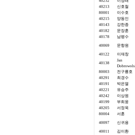
40252
이장래
40213
신호철
80001
이수호
40215
양동인
40143
강한종
40182
문장훈
40178
남평수
40069
문항원
40122
이재창
Jan
40138
Dobrowols
80003
전구룡호
40291
최경수
40191
박은열
40221
유승주
40242
이상원
40199
부희웅
40205
서정욱
80004
서훈
40097
신귀용
40011
김이환