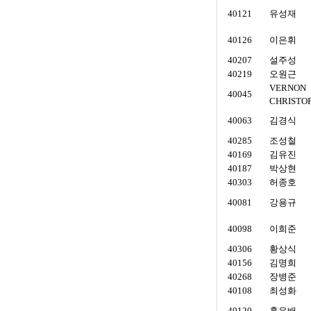
40121
유성재
40126
이은휘
40207
설주성
40219
오원근
VERNON
40045
CHRISTO
40063
김경식
40285
조성철
40169
김유진
40187
박상현
40303
허종호
40081
강용규
40098
이희준
40306
황상식
40156
김명희
40268
장병준
40108
최성화
40120
홍은배