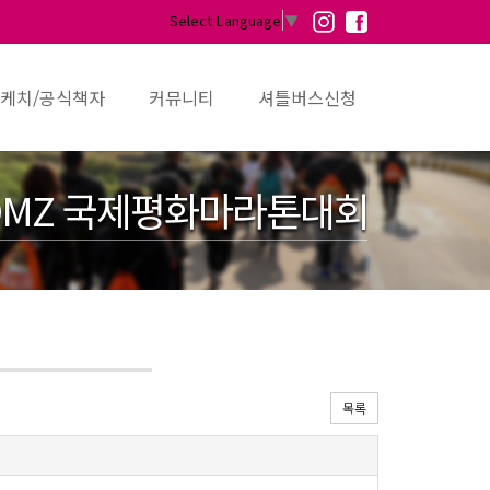
Select Language
▼
케치/공식책자
커뮤니티
셔틀버스신청
MZ 국제평화마라톤대회
목록