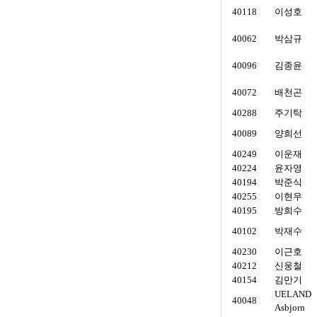
40118
이성호
40062
박삼규
40096
김종윤
40072
배천곤
40288
주기탁
40089
양희선
40249
이운재
40224
윤자영
40194
박준식
40255
이현우
40195
방희수
40102
박재수
40230
이근호
40212
신웅철
40154
김만기
UELAND
40048
Asbjorn