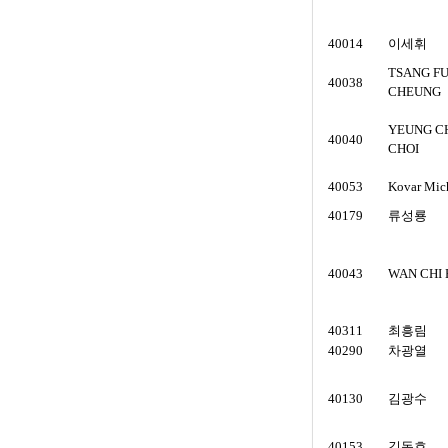
40014
이세휘
TSANG F
40038
CHEUNG
YEUNG C
40040
CHOI
40053
Kovar Mic
40179
류성룡
40043
WAN CHI 
40311
최흥림
40290
차광열
40130
김광수
40153
김동호