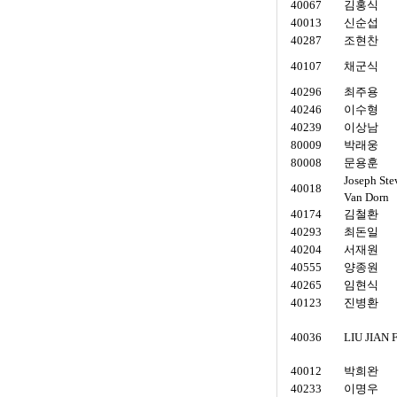
40067
김홍식
40013
신순섭
40287
조현찬
40107
채군식
40296
최주용
40246
이수형
40239
이상남
80009
박래웅
80008
문용훈
Joseph Ste
40018
Van Dorn
40174
김철환
40293
최돈일
40204
서재원
40555
양종원
40265
임현식
40123
진병환
40036
LIU JIAN
40012
박희완
40233
이명우