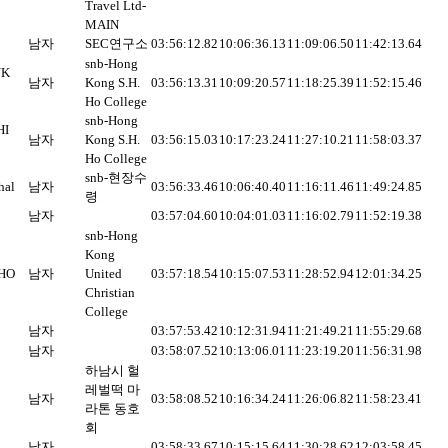
Travel Ltd-
MAIN
남자
SEC연구소
03:56:12.82
10:06:36.13
11:09:06.50
11:42:13.64
snb-Hong
UK
남자
Kong S.H.
03:56:13.31
10:09:20.57
11:18:25.39
11:52:15.46
Ho College
snb-Hong
HI
남자
Kong S.H.
03:56:15.03
10:17:23.24
11:27:10.21
11:58:03.37
Ho College
snb-현장수
hal
남자
03:56:33.46
10:06:40.40
11:16:11.46
11:49:24.85
령
남자
03:57:04.60
10:04:01.03
11:16:02.79
11:52:19.38
snb-Hong
Kong
HO
남자
United
03:57:18.54
10:15:07.53
11:28:52.94
12:01:34.25
Christian
College
남자
03:57:53.42
10:12:31.94
11:21:49.21
11:55:29.68
남자
03:58:07.52
10:13:06.01
11:23:19.20
11:56:31.98
하남시 헐
레벌떡 마
남자
03:58:08.52
10:16:34.24
11:26:06.82
11:58:23.41
라톤 동호
회
남자
03:58:33.67
10:15:15.64
11:30:28.62
12:03:58.45