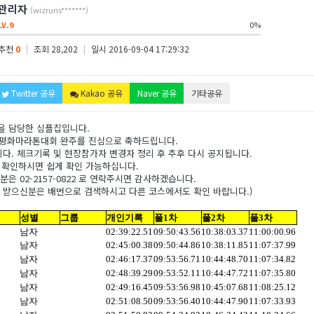
관리자
(wizruns*******)
LV.9
0%
추천
0
|
조회 28,202
|
일시 2016-09-04 17:29:32
Twitter 공유
Kakao 공유
Naver 공유
기타공유
을 담당한 심플칩입니다.
제평화마라톤대회 완주를 진심으로 축하드립니다.
. 체크기록 및 현장참가자 변경자 정리 후 추후 다시 공지됩니다.
 로 확인하시면 쉽게 확인 가능하십니다.
은 02-2157-0822 로 연락주시면 감사하겠습니다.
 받으신분은 배번으로 검색하시고 다른 코스에서도 확인 바랍니다.)
성별
그룹
개인기록
풀1차
풀2차
풀3차
남자
02:39:22.51
09:50:43.56
10:38:03.37
11:00:00.96
남자
02:45:00.38
09:50:44.86
10:38:11.85
11:07:37.99
남자
02:46:17.37
09:53:56.71
10:44:48.70
11:07:34.82
남자
02:48:39.29
09:53:52.11
10:44:47.72
11:07:35.80
남자
02:49:16.45
09:53:56.98
10:45:07.68
11:08:25.12
남자
02:51:08.50
09:53:56.40
10:44:47.90
11:07:33.93