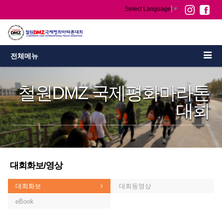
Select Language
▼
전체메뉴
철원DMZ 국제평화마라톤
대회
대회화보/영상
대회화보
대회동영상
eBook