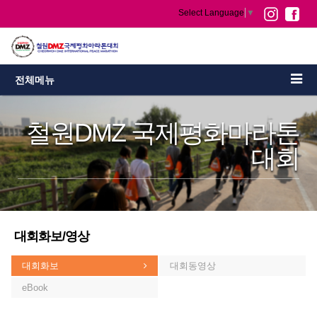
Select Language
▼
전체메뉴
철원DMZ 국제평화마라톤
대회
대회화보/영상
대회화보
대회동영상
eBook