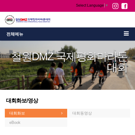
Select Language
▼
전체메뉴
철원DMZ 국제평화마라톤
대회
대회화보/영상
대회화보
대회동영상
eBook