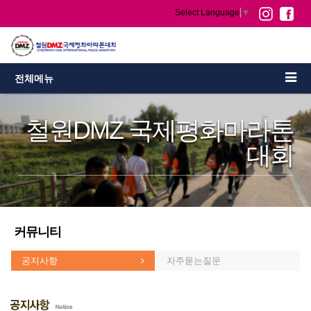
Select Language
▼
전체메뉴
철원DMZ 국제평화마라톤
대회
커뮤니티
공지사항
자주묻는질문