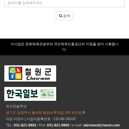
검
건
색
어
검색
입
력
이사업은 문화체육관광부와 국민체육진흥공단의 지원을 받아 시행합니
다.
위즈런솔루션
경기도 남양주시 별내면 용암비루개길 165 위즈런
대표:이관수 | 사업자등록번호 : 132-86-30033
TEL:
031-821-9902
/ FAX:
031-821-9800
/ e-mail:
wizrunsol@naver.com