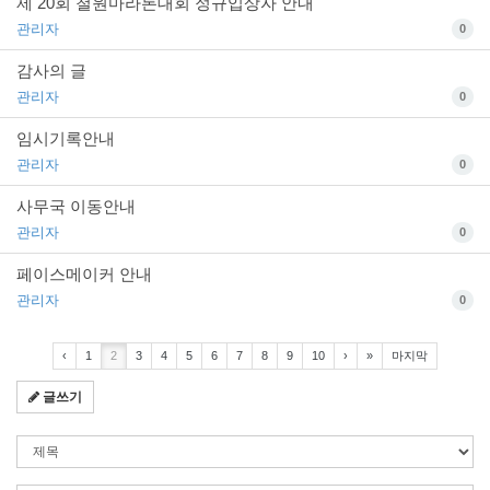
제 20회 철원마라톤대회 정규입상자 안내
관리자
0
감사의 글
관리자
0
임시기록안내
관리자
0
사무국 이동안내
관리자
0
페이스메이커 안내
관리자
0
‹
1
2
3
4
5
6
7
8
9
10
›
»
마지막
글쓰기
검
색
조