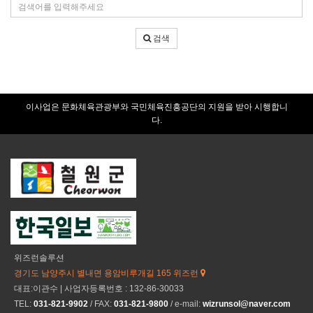
검
건
색
어
검색
입
력
이사업은 문화체육관광부와 국민체육진흥공단의 지원을 받아 시행합니
다.
위즈런솔루션
경기도 남양주시 별내면 용암비루개길 165 위즈런
대표:이관수 | 사업자등록번호 : 132-86-30033
TEL:
031-821-9902
/ FAX:
031-821-9800
/ e-mail:
wizrunsol@naver.com