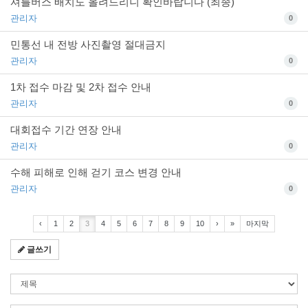
셔틀버스 배치도 올려드리니 확인바랍니다 (최종)
관리자
0
민통선 내 전방 사진촬영 절대금지
관리자
0
1차 접수 마감 및 2차 접수 안내
관리자
0
대회접수 기간 연장 안내
관리자
0
수해 피해로 인해 걷기 코스 변경 안내
관리자
0
‹
1
2
3
4
5
6
7
8
9
10
›
»
마지막
글쓰기
검
색
조