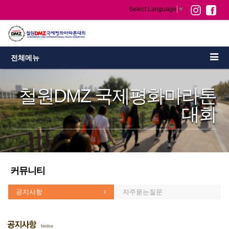
Select Language
▼
전체메뉴
철원DMZ 국제평화마라톤
대회
커뮤니티
공지사항
자주묻는질문