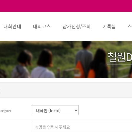
대회안내
대회코스
참가신청/조회
기록실
스
철원D
회
oreigner