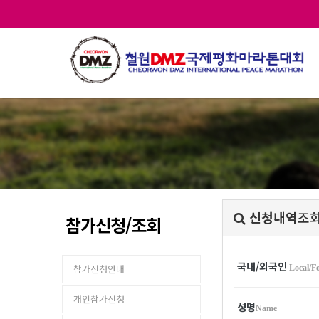
신청내역
조
참가신청/조회
국내/외국인
참가신청안내
Local/F
개인참가신청
성명
Name