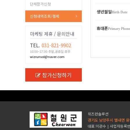
단체참가신청
생년월일
Birth Date
신청내역조회/결제
휴대폰
Primary Phon
마케팅 제휴 / 문의안내
TEL.
031-821-9902
10:00~17:00 주말,공휴일 휴무
wizrunsol@naver.com
참가신청하기
위즈런솔루션
경기도 남양주시 별내면 용
대표:이관수 | 사업자등록번호 