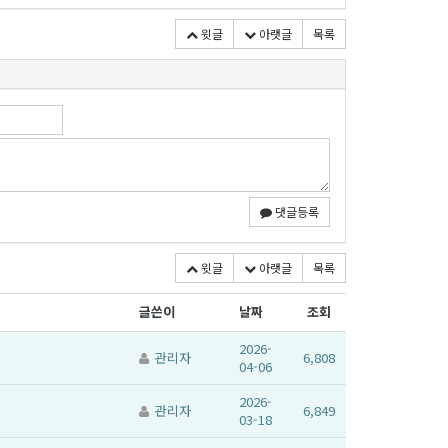
윗글
아랫글
목록
댓글등록
윗글
아랫글
목록
글쓴이
날짜
조회
2026-
관리자
6,808
04-06
2026-
관리자
6,849
03-18