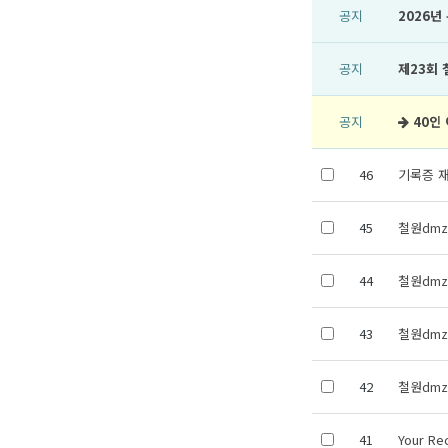
공지
2026
공지
제23회
공지
40인
46
기록증 
45
철원dm
44
철원dm
43
철원dm
42
철원dm
41
Your Re