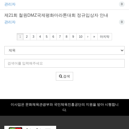
관리자
0
제21회 철원DMZ국제평화마라톤대회 정규입상자 안내
관리자
0
1
2
3
4
5
6
7
8
9
10
›
»
마지막
검
색
조
검
건
색
어
검색
입
력
이사업은 문화체육관광부와 국민체육진흥공단의 지원을 받아 시행합니
다.