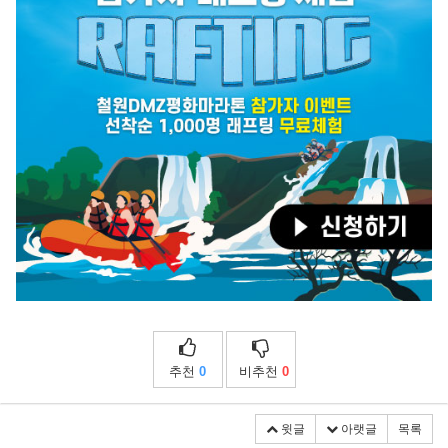
추천
0
비추천
0
윗글
아랫글
목록