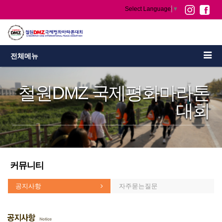
Select Language
▼
전체메뉴
철원DMZ 국제평화마라톤
대회
커뮤니티
공지사항
자주묻는질문